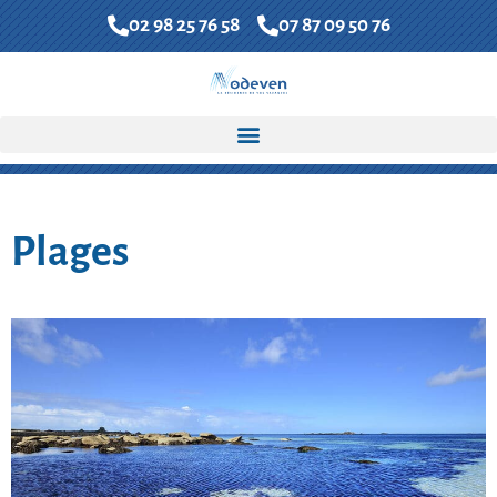
02 98 25 76 58
07 87 09 50 76
FR
EN
Contactez-nous
Accueil
»
La côte Finistère
»
Plages
Plages